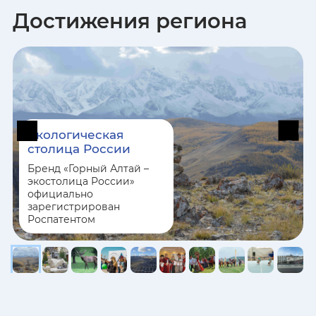
Достижения региона
Ивановская область
Республика Ингушетия
Иркутская область
Экологическая
Кабардино-Балкарская
столица России
Республика
Бренд «Горный Алтай –
экостолица России»
Калининградская область
официально
зарегистрирован
Роспатентом
Республика Калмыкия
Калужская область
Камчатский край