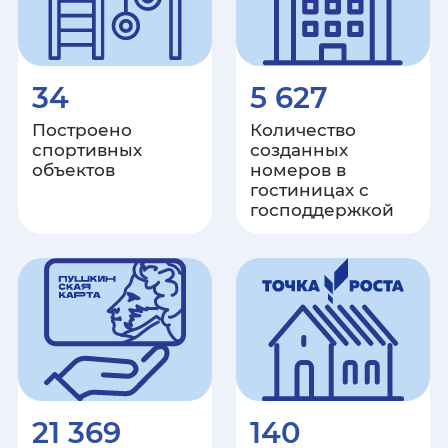
Москва
Московская область
34
5 627
Построено
Количество
Мурманская область
спортивных
созданных
объектов
номеров в
Ненецкий автономный округ
гостиницах с
господдержкой
Нижегородская область
Новгородская область
Новосибирская область
Омская область
21 369
140
Оренбургская область