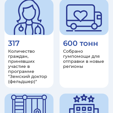
Республика Крым
Курганская область
Курская область
317
600 тонн
Ленинградская область
Количество
Собрано
Липецкая область
граждан,
гумпомощи для
принявших
отправки в новые
участие в
регионы
Луганская Народная Республика
программе
"Земский доктор
(фельдшер)"
Магаданская область
Республика Марий Эл
Республика Мордовия