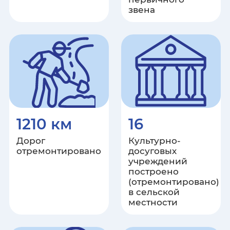
Санкт-Петербург
звена
Саратовская область
Республика Саха (Якутия)
Сахалинская область
Свердловская область
1210 км
16
Севастополь
Дорог
Культурно-
отремонтировано
досуговых
учреждений
Республика Северная Осетия -
построено
Алания
(отремонтировано)
в сельской
местности
Смоленская область