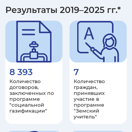
Результаты 2019–2025 гг.*
Карачаево-Черкесская
Республика
Республика Карелия
Кемеровская область
Кировская область
8 393
7
Республика Коми
Количество
Количество
договоров,
граждан,
Костромская область
заключенных по
принявших
программе
участие в
"социальной
программе
Краснодарский край
газификации"
"Земский
учитель"
Красноярский край