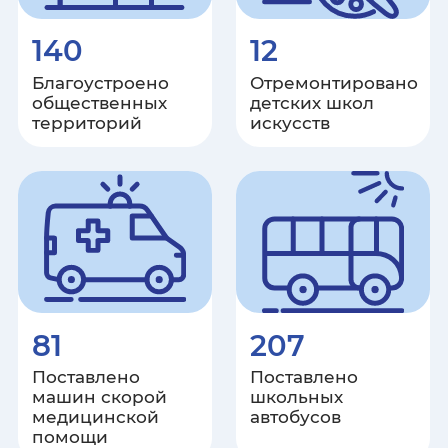
Ульяновская область
140
12
Хабаровский край
Благоустроено
Отремонтировано
общественных
детских школ
Республика Хакасия
территорий
искусств
Ханты-Мансийский автономный
округ – Югра
Херсонская область
Челябинская область
81
207
Чеченская республика
Поставлено
Поставлено
машин скорой
школьных
Чувашская республика
медицинской
автобусов
помощи