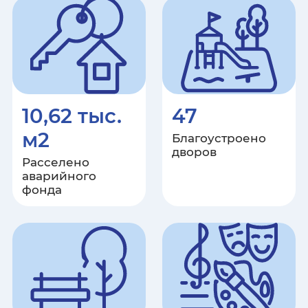
Ставропольский край
Тамбовская область
Республика Татарстан
Тверская область
10,62 тыс.
47
м2
Благоустроено
Томская область
дворов
Расселено
аварийного
Тульская область
фонда
Республика Тыва
Тюменская область
Удмуртская Республика