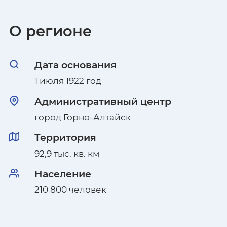
Владимирская область
О регионе
Волгоградская область
Дата основания
Вологодская область
1 июля 1922 год
Воронежская область
Административный центр
город Горно-Алтайск
Республика Дагестан
Территория
Донецкая Народная Республика
92,9 тыс. кв. км
Еврейская автономная область
Население
210 800 человек
Забайкальский край
Запорожская область