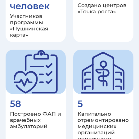
человек
Создано центров
«Точка роста»
Орловская область
Участников
программы
«Пушкинская
Пензенская область
карта»
Пермский край
Приморский край
Псковская область
Ростовская область
58
5
Рязанская область
Построено ФАП и
Капитально
врачебных
отремонтировано
амбулаторий
медицинских
Самарская область
организаций
первичного