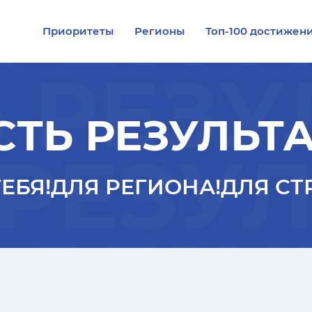
 РЕЗУ
Приоритеты
Регионы
Топ-100 достижен
 РЕЗУ
СТЬ РЕЗУЛЬТА
 РЕЗУ
ЕБЯ!
ДЛЯ РЕГИОНА!
ДЛЯ СТ
 РЕЗУ