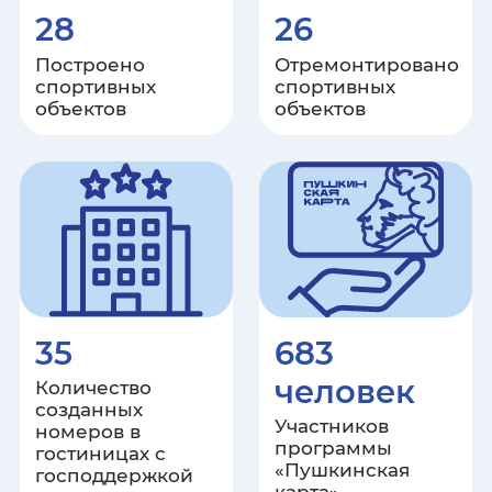
28
26
Москва
Построено
Отремонтировано
спортивных
спортивных
Московская область
объектов
объектов
Мурманская область
Ненецкий автономный округ
Нижегородская область
Новгородская область
35
683
Новосибирская область
человек
Количество
созданных
Участников
Омская область
номеров в
программы
гостиницах с
«Пушкинская
господдержкой
Оренбургская область