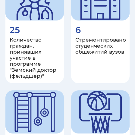
Республика Крым
Курганская область
25
6
Курская область
Количество
Отремонтировано
граждан,
студенческих
Ленинградская область
принявших
общежитий вузов
участие в
программе
Липецкая область
"Земский доктор
(фельдшер)"
Луганская Народная Республика
Магаданская область
Республика Марий Эл
Республика Мордовия