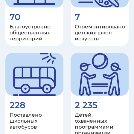
Ставропольский край
70
7
Тамбовская область
Благоустроено
Отремонтировано
Республика Татарстан
общественных
детских школ
территорий
искусств
Тверская область
Томская область
Тульская область
Республика Тыва
228
2 235
Тюменская область
Поставлено
Детей,
школьных
охваченных
Удмуртская Республика
автобусов
программами
организации