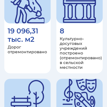
Санкт-Петербург
Саратовская область
Республика Саха (Якутия)
19 096,31
8
тыс. м2
Культурно-
Сахалинская область
досуговых
Дорог
учреждений
отремонтировано
Свердловская область
построено
(отремонтировано)
в сельской
Севастополь
местности
Республика Северная Осетия -
Алания
Смоленская область