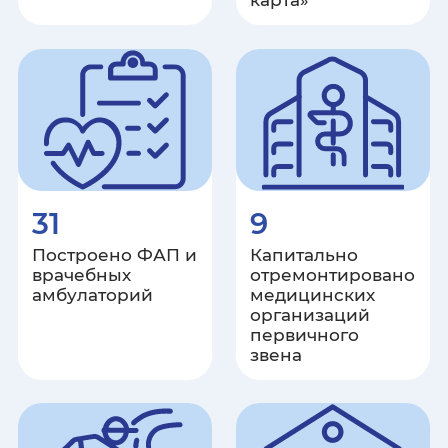
карта»
Орловская область
Пензенская область
Пермский край
Приморский край
31
9
Псковская область
Построено ФАП и
Капитально
врачебных
отремонтировано
амбулаторий
медицинских
Ростовская область
организаций
первичного
звена
Рязанская область
Самарская область