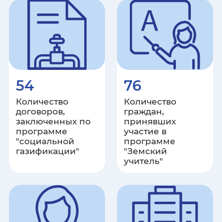
Карачаево-Черкесская
Республика
Республика Карелия
Кемеровская область
54
76
Количество
Количество
Кировская область
договоров,
граждан,
заключенных по
принявших
Республика Коми
программе
участие в
"социальной
программе
газификации"
"Земский
Костромская область
учитель"
Краснодарский край
Красноярский край