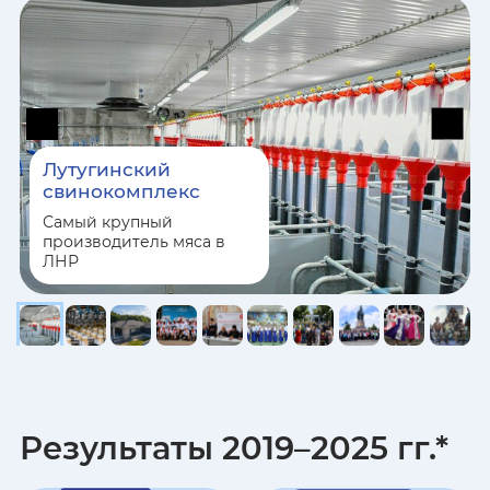
Ивановская область
Республика Ингушетия
Иркутская область
Лутугинский
свинокомплекс
Кабардино-Балкарская
Самый крупный
Республика
производитель мяса в
ЛНР
Калининградская область
Республика Калмыкия
Калужская область
Результаты 2019–2025 гг.*
Камчатский край