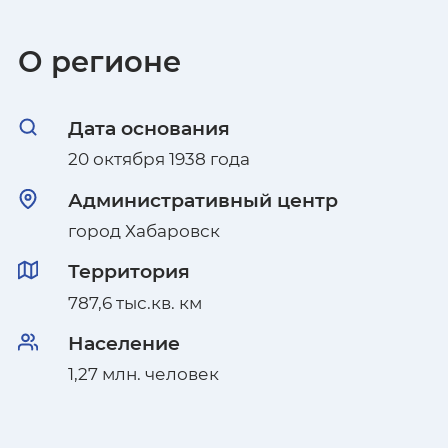
Владимирская область
О регионе
Волгоградская область
Дата основания
Вологодская область
20 октября 1938 года
Воронежская область
Административный центр
город Хабаровск
Республика Дагестан
Территория
Донецкая Народная Республика
787,6 тыс.кв. км
Еврейская автономная область
Население
1,27 млн. человек
Забайкальский край
Запорожская область