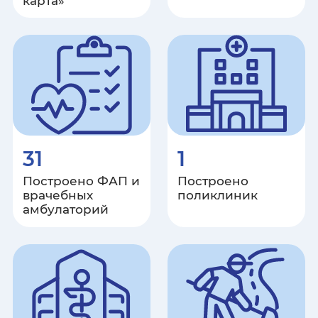
карта»
Санкт-Петербург
Саратовская область
Республика Саха (Якутия)
Сахалинская область
31
1
Свердловская область
Построено ФАП и
Построено
Севастополь
врачебных
поликлиник
амбулаторий
Республика Северная Осетия -
Алания
Смоленская область