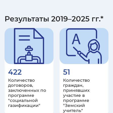
Карачаево-Черкесская
Республика
Результаты 2019–2025 гг.*
Республика Карелия
Кемеровская область
Кировская область
Республика Коми
422
51
Костромская область
Количество
Количество
договоров,
граждан,
заключенных по
принявших
Краснодарский край
программе
участие в
"социальной
программе
Красноярский край
газификации"
"Земский
учитель"