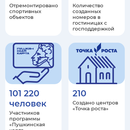
Отремонтировано
Количество
спортивных
созданных
Орловская область
объектов
номеров в
гостиницах с
господдержкой
Пензенская область
Пермский край
Приморский край
Псковская область
Ростовская область
101 220
210
человек
Создано центров
Рязанская область
«Точка роста»
Участников
программы
Самарская область
«Пушкинская