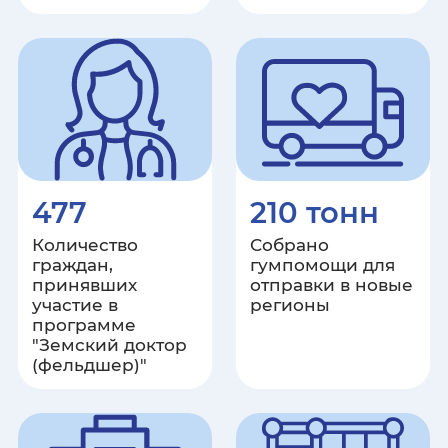
Республика Крым
Курганская область
Курская область
Ленинградская область
477
210 тонн
Липецкая область
Количество
Собрано
граждан,
гумпомощи для
Луганская Народная Республика
принявших
отправки в новые
участие в
регионы
программе
Магаданская область
"Земский доктор
(фельдшер)"
Республика Марий Эл
Республика Мордовия