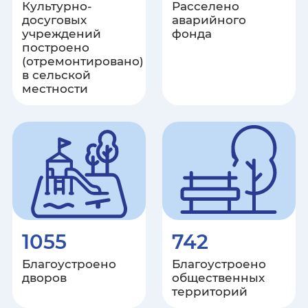
Культурно-
Расселено
Ульяновская область
досуговых
аварийного
учреждений
фонда
Хабаровский край
построено
(отремонтировано)
в сельской
Республика Хакасия
местности
Ханты-Мансийский автономный
округ – Югра
Херсонская область
Челябинская область
1055
742
Чеченская республика
Благоустроено
Благоустроено
Чувашская республика
дворов
общественных
территорий