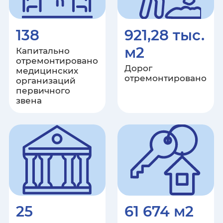
Ставропольский край
Тамбовская область
138
921,28 тыс.
м2
Капитально
Республика Татарстан
отремонтировано
Дорог
медицинских
Тверская область
отремонтировано
организаций
первичного
звена
Томская область
Тульская область
Республика Тыва
Тюменская область
Удмуртская Республика
25
61 674 м2