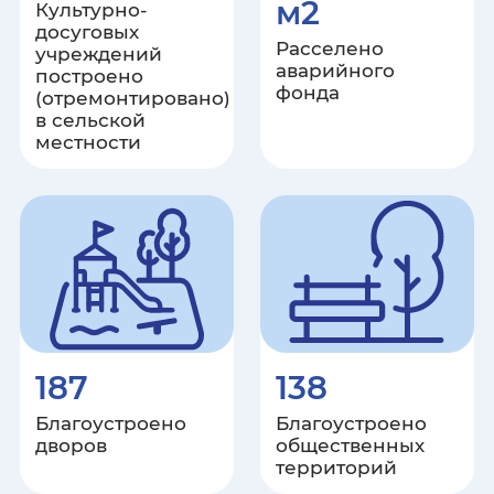
м2
Культурно-
Ульяновская область
досуговых
Расселено
учреждений
аварийного
Хабаровский край
построено
фонда
(отремонтировано)
в сельской
Республика Хакасия
местности
Ханты-Мансийский автономный
округ – Югра
Херсонская область
Челябинская область
187
138
Чеченская республика
Благоустроено
Благоустроено
Чувашская республика
дворов
общественных
территорий