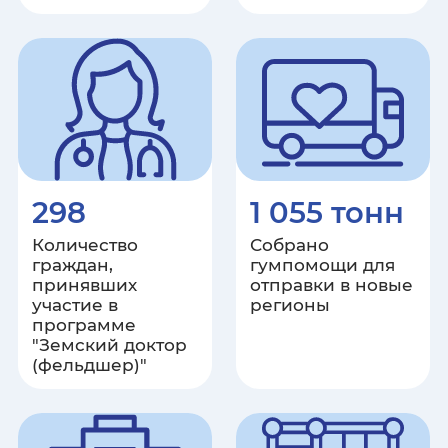
Республика Крым
Курганская область
Курская область
Ленинградская область
298
1 055 тонн
Липецкая область
Количество
Собрано
граждан,
гумпомощи для
Луганская Народная Республика
принявших
отправки в новые
участие в
регионы
программе
Магаданская область
"Земский доктор
(фельдшер)"
Республика Марий Эл
Республика Мордовия