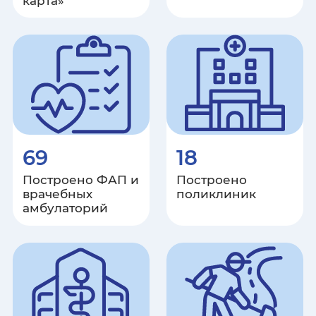
карта»
Санкт-Петербург
Саратовская область
Республика Саха (Якутия)
Сахалинская область
69
18
Свердловская область
Построено ФАП и
Построено
Севастополь
врачебных
поликлиник
амбулаторий
Республика Северная Осетия -
Алания
Смоленская область