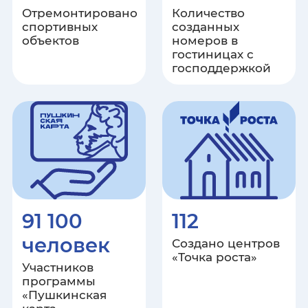
Отремонтировано
Количество
спортивных
созданных
Орловская область
объектов
номеров в
гостиницах с
господдержкой
Пензенская область
Пермский край
Приморский край
Псковская область
Ростовская область
91 100
112
человек
Создано центров
Рязанская область
«Точка роста»
Участников
программы
Самарская область
«Пушкинская