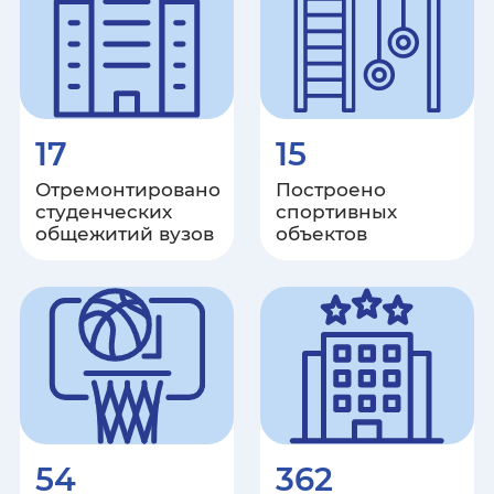
Москва
Московская область
17
15
Мурманская область
Отремонтировано
Построено
Ненецкий автономный округ
студенческих
спортивных
общежитий вузов
объектов
Нижегородская область
Новгородская область
Новосибирская область
Омская область
54
362
Оренбургская область