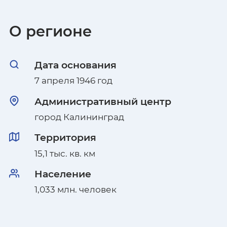
Владимирская область
О регионе
Волгоградская область
Дата основания
Вологодская область
7 апреля 1946 год
Воронежская область
Административный центр
город Калининград
Республика Дагестан
Территория
Донецкая Народная Республика
15,1 тыс. кв. км
Еврейская автономная область
Население
1,033 млн. человек
Забайкальский край
Запорожская область