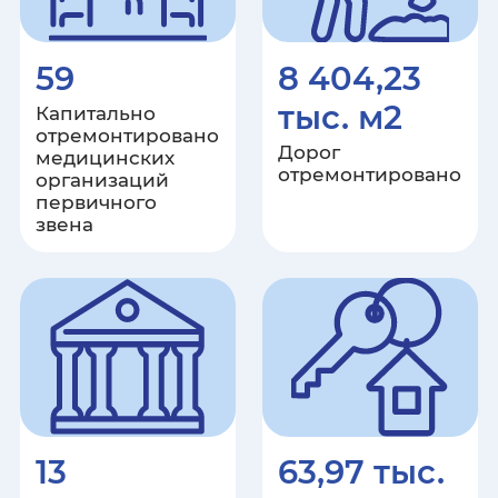
Ставропольский край
Тамбовская область
59
8 404,23
тыс. м2
Капитально
Республика Татарстан
отремонтировано
Дорог
медицинских
Тверская область
отремонтировано
организаций
первичного
звена
Томская область
Тульская область
Республика Тыва
Тюменская область
Удмуртская Республика
13
63,97 тыс.