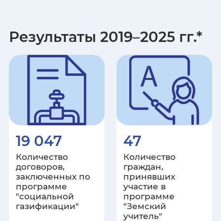
Карачаево-Черкесская
Республика
Результаты 2019–2025 гг.*
Республика Карелия
Кемеровская область
Кировская область
Республика Коми
19 047
47
Костромская область
Количество
Количество
договоров,
граждан,
заключенных по
принявших
Краснодарский край
программе
участие в
"социальной
программе
Красноярский край
газификации"
"Земский
учитель"