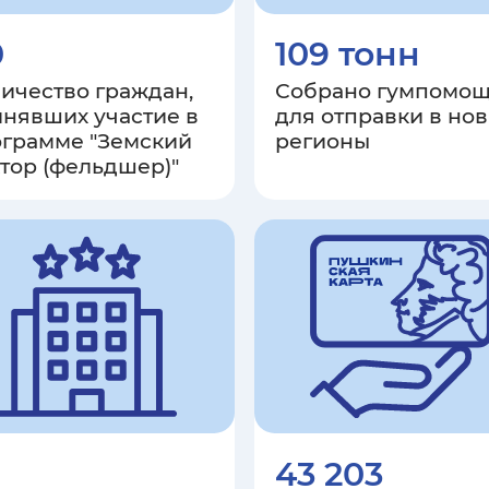
0
109 тонн
ичество граждан,
Собрано гумпомо
нявших участие в
для отправки в но
грамме "Земский
регионы
тор (фельдшер)"
43 203