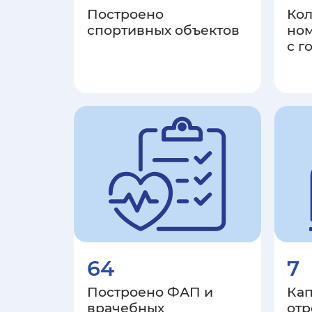
Построено
Кол
спортивных объектов
ном
с г
64
7
Построено ФАП и
Ка
врачебных
от