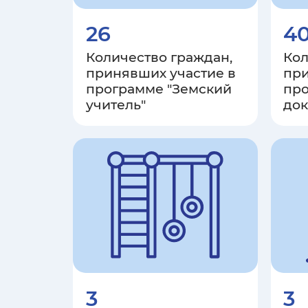
26
4
Количество граждан,
Кол
принявших участие в
при
программе "Земский
про
учитель"
док
3
3