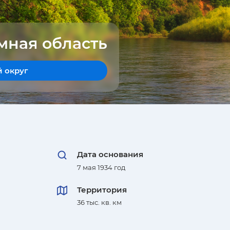
мная область
 округ
Дата основания
7 мая 1934 год
Территория
36 тыс. кв. км