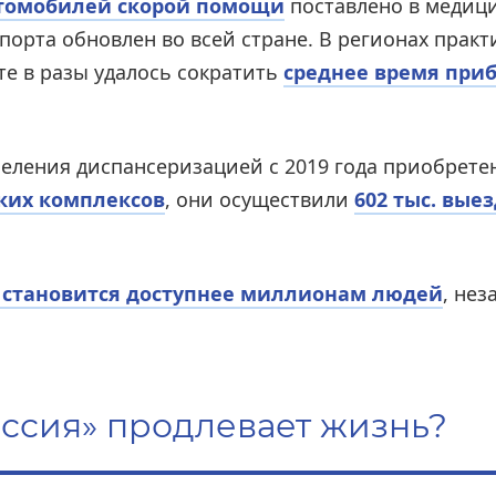
втомобилей скорой помощи
поставлено в медиц
спорта обновлен во всей стране. В регионах прак
ате в разы удалось сократить
среднее время при
селения диспансеризацией с 2019 года приобрет
ких комплексов
, они осуществили
602 тыс. вые
 становится доступнее миллионам людей
, нез
оссия» продлевает жизнь?