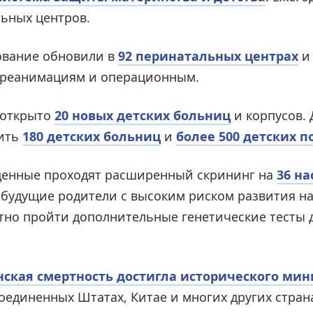
ьных центров.
дование обновили в
92 перинатальных центрах
и 
 реанимациям и операционным.
 открыто
20 новых детских больниц
и корпусов. 
тить
180 детских больниц
и
более 500 детских 
денные проходят расширенный скрининг на
36 н
да будущие родители с высоким риском развития н
тно пройти дополнительные генетические тесты 
ская смертность достигла исторического ми
оединенных Штатах, Китае и многих других стран