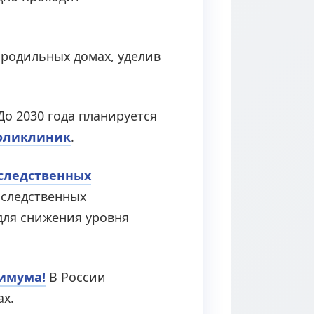
родильных домах, уделив
До 2030 года планируется
поликлиник
.
аследственных
аследственных
для снижения уровня
нимума!
В России
ах.