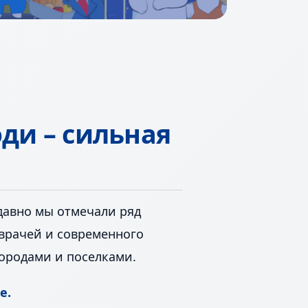
ди – сильная
давно мы отмечали ряд
 врачей и современного
ородами и поселками.
е.