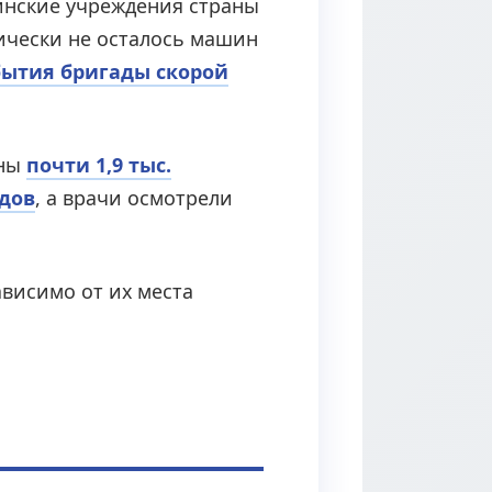
инские учреждения страны
тически не осталось машин
бытия бригады скорой
ены
почти 1,9 тыс.
здов
, а врачи осмотрели
ависимо от их места