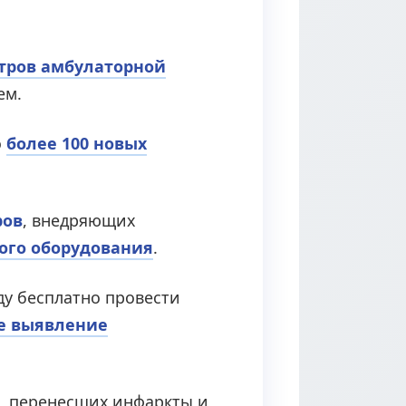
нтров амбулаторной
ем.
о
более 100 новых
ров
, внедряющих
ого оборудования
.
ду бесплатно провести
е выявление
, перенесших инфаркты и