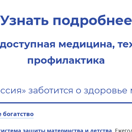
Узнать подробне
 доступная медицина, те
профилактика
оссия» заботится о здоровь
 богатство
истема защиты материнства и детства
. Ежего