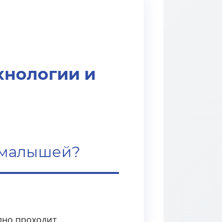
е
хнологии и
е малышей?
дно проходит