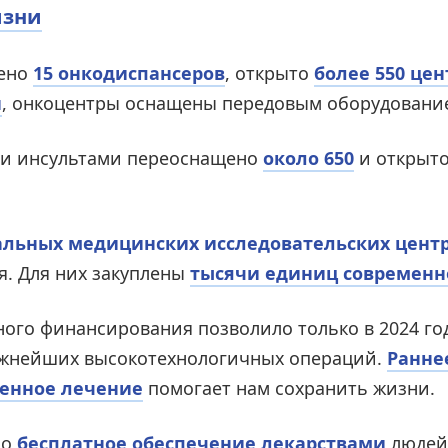
изни
оено
15 онкодиспансеров
, открыто
более 550 це
и
, онкоцентры оснащены передовым оборудовани
 и инсультами переоснащено
около 650
и открыт
льных медицинских исследовательских цент
. Для них закуплены
тысячи единиц современн
ого финансирования позволило только в 2024 го
жнейших высокотехнологичных операций.
Ранне
менное лечение
помогает нам сохранить жизни.
ло
бесплатное обеспечение лекарствами
людей