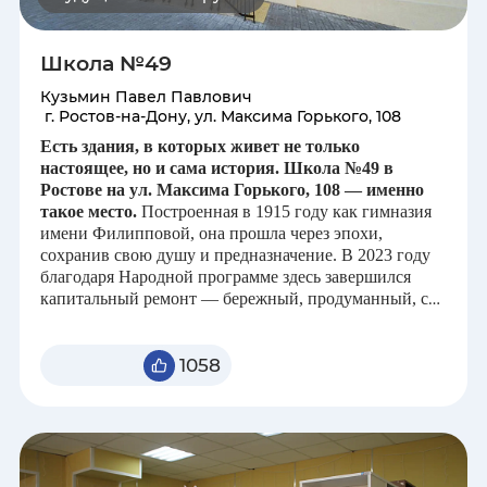
Новгородская область
Школа №49
Кузьмин Павел Павлович
Новосибирская область
г. Ростов-на-Дону, ул. Максима Горького, 108
Есть здания, в которых живет не только
Оренбургская область
настоящее, но и сама история. Школа №49 в
Ростове на ул. Максима Горького, 108 — именно
такое место.
Построенная в 1915 году как гимназия
Орловская область
имени Филипповой, она прошла через эпохи,
сохранив свою душу и предназначение. В 2023 году
Пензенская область
благодаря Народной программе здесь завершился
капитальный ремонт — бережный, продуманный, с
уважением к прошлому и взглядом в будущее.
Пермский край
Этот проект стал по-настоящему уникальным: в
1058
Приморский край
одном пространстве соединились сразу три
временных пласта. Первый этаж бережно хранит
атмосферу прошлого — восстановленные колонны,
Псковская область
отреставрированная лестница, сохраненный
памятник Владимиру Ленину и элементы декора