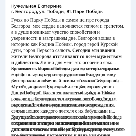
Кужельная Екатерина
г. Белгород, ул. Победы, 81, Парк Победы
Карачаево-Черкесская
Республика
Гуляя по Парку Победы в самом центре города
Белгород, мое сердце наполняется теплом и трепетом,
а в душе возникает чувство спокойствия и
Кемеровская область
уверенности в завтрашнем дне. Белгород вошел в
историю как Родина Победы, город-герой Курской
дуги, город Первого салюта.
Сегодня эти звания
Кировская область
жители Белгорода отстаивают со всем мужеством
и доблестью.
Лично для меня это особенно ярко
Республика Коми
проявляется в спокойствии и уюте, которые царят в
Значимость Парка Победы для жителей огромна.
городе не смотря на все трудности. Каждую весну
На 20 гектарах территории, помимо моря цветов,
Белгород наполняется запахом тюльпанов и сирени –
расположились Вечный огонь, обелиск "Журавли",
Костромская область
тех самых цветов, которые ассоциируются у нас с
Музей-диорама "Курская Битва. Белгородское
Днем Победы. Бесконечные клумбы, будто самые
Направление". Здесь запечатлена память о 1943-м
Краснодарский край
роскошные драгоценности, украшают Белгород и
годе, когда Белгород стал первым освобождённым
выступают символом надежды и возрождения.
городом. Для белгородцев это святое место,
связывающее каждого жителя с их бабушками и
Красноярский край
дедушками, которые посвятили себя великой Победе
Будущее России заключается, по моему мнению, в
и именно этот
сохранении памяти наших предков и ее наследие
парк, наполненный цветами и
Республика Крым
детским смехом – главное подтверждение тому, что
для наших потомков
. Парк Победы это прежде всего
все было не зря.
про воспитание:
патриотизм и дань уважения