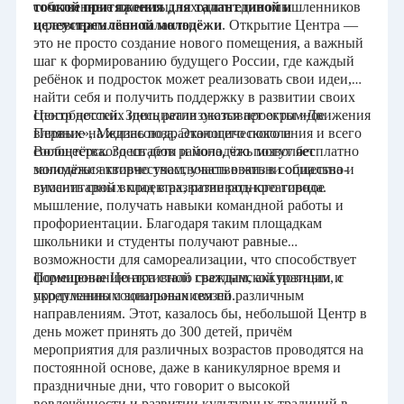
собственные проекты, находить единомышленников
точкой притяжения для талантливой и
символ движения вперед, стремления к
и развивать свои таланты.
целеустремлённой молодёжи
. Открытие Центра —
улучшению качества жизни и уверенности в
это не просто создание нового помещения, а важный
завтрашнем дне.
шаг к формированию будущего России, где каждый
ребёнок и подросток может реализовать свои идеи,
найти себя и получить поддержку в развитии своих
способностей. Здесь реализуются проекты «Движения
Центр детских инициатив оказывает огромное
Первых», Медиасоюза, Экологического и
влияние на жизнь подрастающего поколения и всего
Волонтёрского штабов района, что позволяет
сообщества. Здесь дети и молодёжь могут бесплатно
молодёжи активно участвовать в жизни общества и
заниматься творчеством, участвовать в социально-
вносить свой вклад в развитие родного города.
гуманитарных проектах, развивать креативное
мышление, получать навыки командной работы и
профориентации. Благодаря таким площадкам
школьники и студенты получают равные
возможности для самореализации, что способствует
формированию активной гражданской позиции и
Помещение Центра стало светлым, аккуратным, с
укреплению социальных связей.
продуманным зонированием по различным
направлениям. Этот, казалось бы, небольшой Центр в
день может принять до 300 детей, причём
мероприятия для различных возрастов проводятся на
постоянной основе, даже в каникулярное время и
праздничные дни, что говорит о высокой
вовлечённости и развитии культурных традиций в