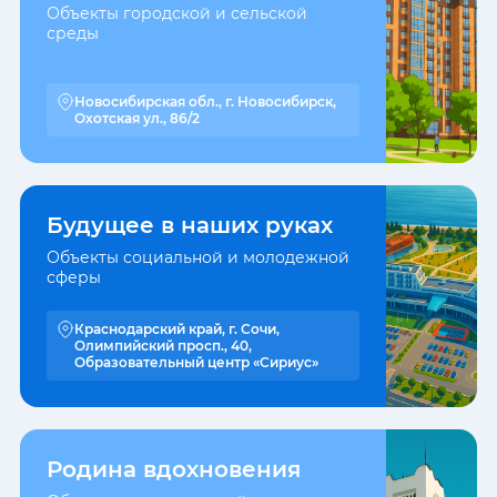
Объекты городской и сельской
среды
Новосибирская обл., г. Новосибирск,
Охотская ул., 86/2
Будущее в наших руках
Объекты социальной и молодежной
сферы
Краснодарский край, г. Сочи,
Олимпийский просп., 40,
Образовательный центр «Сириус»
Родина вдохновения