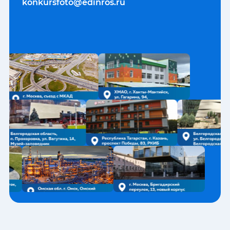
konkursfoto@edinros.ru