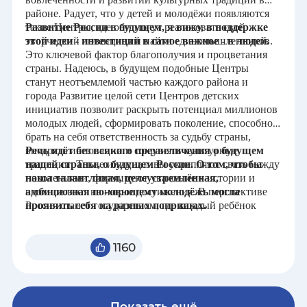
районе. Радует, что у детей и молодёжи появляются
такие Центры, где они могут реализовать свой
Развитие России в будущем, я вижу, в поддержке
творческий потенциал и найти единомышленников.
этой идеи - инвестиций в самое важное - в людей.
Это ключевой фактор благополучия и процветания
страны. Надеюсь, в будущем подобные Центры
станут неотъемлемой частью каждого района и
города Развитие целой сети Центров детских
инициатив позволит раскрыть потенциал миллионов
молодых людей, сформировать поколение, способное
брать на себя ответственность за судьбу страны,
внедрять инновации и сохранять культурные
Речь идёт без всякого преувеличения о будущем
традиции. Такие инициативы укрепляют связь между
нашей страны, о будущем России. О том, чтобы
поколениями, формируют уважение к истории и
наша талантливая, целеустремлённая,
вдохновляют на новые достижения. В перспективе
амбициозная по-хорошему молодёжь могла
Россия станет государством, где каждый ребёнок
проявить себя на разных поприщах.
будет уверен, что его идеи важны, а таланты найдут
достойное применение на благо общества и страны.
1160
Показать ещё