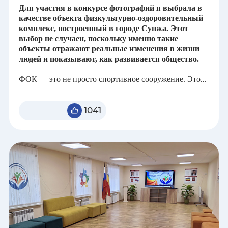
Для участия в конкурсе фотографий я выбрала в
качестве объекта физкультурно-оздоровительный
комплекс, построенный в городе Сунжа. Этот
выбор не случаен, поскольку именно такие
объекты отражают реальные изменения в жизни
людей и показывают, как развивается общество.
ФОК — это не просто спортивное сооружение. Это
место, где люди разных возрастов могут заниматься
физической культурой, укреплять здоровье и
проводить время с пользой. Для детей и молодежи он
1041
открывает возможности для занятий спортом,
формирования дисциплины и стремления к
достижению целей. Для взрослых — это
пространство для поддержания активного образа
жизни, общения и отдыха. Таким образом, комплекс
оказывает значительное влияние на качество жизни
жителей города, способствует укреплению здоровья и
объединяет людей.
Кроме того, появление таких объектов говорит о
развитии инфраструктуры и внимании к социальным