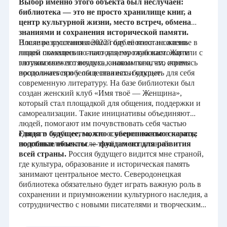
Выбор именно этого объекта был неслучаен:
Республика Татарстан
библиотека — это не просто хранилище книг, а
центр культурной жизни, место встреч, обмена
знаниями и сохранения исторической памяти.
Томская область
После разрушения в 2022 году её восстановление в
Влияние восстановленной библиотеки на жизнь
новом помещении стало для горожан настоящим
людей оказалось по-настоящему глубоким. Жители с
глотком свежего воздуха, знаком того, что жизнь
энтузиазмом потянулись к новым книгам, стремясь
Тульская область
продолжается и у общества есть будущее.
восполнить пробелы в знаниях и открыть для себя
современную литературу. На базе библиотеки был
Республика Тыва
создан женский клуб «Имя твоё — Женщина»,
который стал площадкой для общения, поддержки и
самореализации. Такие инициативы объединяют
Тюменская область
людей, помогают им почувствовать себя частью
единого сообщества, что особенно важно в период
Глядя в будущее, можно с уверенностью сказать:
Удмуртская Республика
восстановления после тяжёлых испытаний.
подобные объекты — фундамент для развития
всей страны.
Россия будущего видится мне страной,
где культура, образование и историческая память
Ульяновская область
занимают центральное место. Северодонецкая
библиотека обязательно будет играть важную роль в
Хабаровский край
сохранении и приумножении культурного наследия, а
сотрудничество с новыми писателями и творческими
людьми откроет перед жителями новые горизонты.
Ханты-Мансийский автономный
Именно такие инициативы делают нашу страну