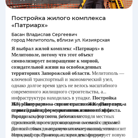
Брянская область
Постройка жилого комплекса
«Патриарх»
Республика Бурятия
Басан Владислав Сергеевич
город Мелитополь, вблизи ул. Кизиярская
Владимирская область
Я выбрал жилой комплекс «Патриарх» в
Мелитополе, потому что этот объект
Волгоградская область
символизирует возвращение к мирной,
созидательной жизни на освобожденных
территориях Запорожской области.
Мелитополь —
Вологодская область
ключевой транспортный и экономический узел,
однако долгое время здесь не велось масштабного
Воронежская область
современного жилищного строительства, а
инфраструктура находилась в упадке.
Постройка
ЖК «Патриарх» — это не просто возведение стен, а
На уровне региона строительство ЖК «Патриарх»
Донецкая Народная Республика
первый шаг к формированию нового облика
станет драйвером мультипликативного эффекта.
города
Во-первых, это сотни рабочих мест для местных
: комфортного, безопасного и
привлекательного для молодежи и семей с детьми.
строителей, проектировщиков и смежных отраслей
Еврейская автономная область
Данный объект напрямую отвечает положениям
(от логистики до отделочных материалов), что снизит
Народной программы, которая декларирует
отток кадров. Во-вторых, комплекс формирует новую