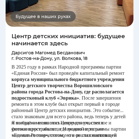
потребностям населения. Это вклад в будущее, ведь
именно через спорт и здоровый образ жизни
формируется сильное и активное общество.
Будущее в наших руках
Хочется выразить искреннюю благодарность партии
«Единая Россия» за реализацию подобных проектов.
Центр детских инициатив: будущее
Благодаря таким инициативам у жителей небольших
начинается здесь
городов появляются современные и доступные
условия для занятий спортом, что играет важную
Дарсигов Магомед Бесданович
г. Ростов-на-Дону, ул. Волкова, 18
роль в формировании здорового и активного
общества.
В 2025 году в рамках Народной программы партии
«Единая Россия» был проведён капитальный ремонт
Говоря о будущем России, я вижу страну, в которой
корпуса муниципального бюджетного учреждения
подобные проекты продолжают развиваться. Это
Центр детского творчества Ворошиловского
страна с современными городами, доступной
района города Ростова-на-Дону, где располагается
инфраструктурой и равными возможностями для
подростковый клуб «Эврика»
. После завершения
всех граждан. Важно, чтобы внимание уделялось
ремонта в этом клубе был открыт первый в городе
не только крупным мегаполисам, но и небольшим
районный Центр детских инициатив. Это событие
городам, таким как Сунжа. Я считаю, что будущее
стало знаковым для всего района, ведь теперь у детей
России — это развитие, основанное на заботе о
и молодёжи появилось современное, светлое и
Я выбрал именно этот Центр для участия в
людях, их здоровье и благополучии.
уютное пространство, где можно не только
фотоконкурсе объектов Народной программы партии
заниматься творчеством, но и реализовывать
«Единая Россия», потому что он стал
настоящей
Таким образом, выбранный мной объект — это