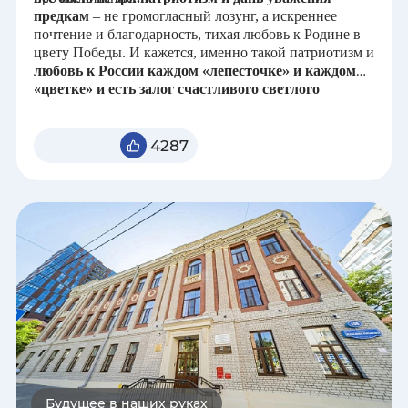
предкам
– не громогласный лозунг, а искреннее
Курганская область
почтение и благодарность, тихая любовь к Родине в
цвету Победы. И кажется, именно такой патриотизм и
любовь к России каждом «лепесточке» и каждом
Курская область
«цветке» и есть залог счастливого светлого
будущего нашей необъятной страны.
Ленинградская область
4287
Липецкая область
Луганская Народная Республика
Республика Марий Эл
Республика Мордовия
Москва
Нижегородская область
Будущее в наших руках