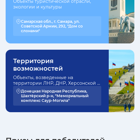
Объекты туристической отрасли,
экологии и культуры
Самарская обл., г. Самара, ул.
Советской Армии, 292, "Дом со
слонами"
Территория
возможностей
Объекты, возведенные на
территории ЛНР, ДНР, Херсонской и
Запорожской областей
Донецкая Народная Республика,
Шахтёрский р-н, "Мемориальный
комплекс Саур-Могила"