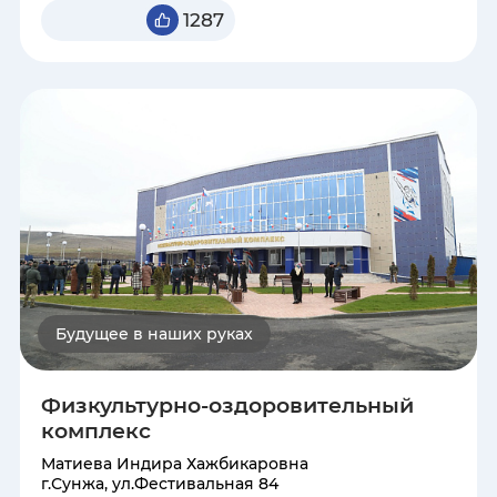
округ – Югра
сильнее, сплочённее и устремлённой в будущее.
1287
Херсонская область
Челябинская область
Чеченская республика
Ямало-Ненецкий автономный
округ
Ярославская область
Будущее в наших руках
Физкультурно-оздоровительный
комплекс
Матиева Индира Хажбикаровна
г.Сунжа, ул.Фестивальная 84